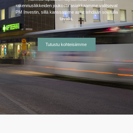
rakennusliikkeiden joukosta asiakkaamme valitsevat
PM Investin, sillä kanssamme asiat tehdään sovitulla
tavalla.
Tutustu kohteisiimme