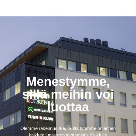
Menestymme,
sillä meihin voi
luottaa
Olemme rakennusliike, mutta työmme on ennen
kaikkea lupausten täyttämistä. Kaikkien